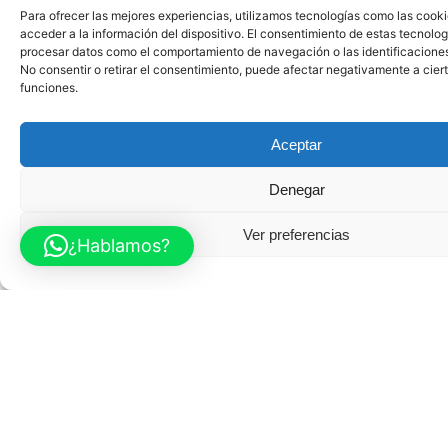
i
Para ofrecer las mejores experiencias, utilizamos tecnologías como las cook
ó
acceder a la información del dispositivo. El consentimiento de estas tecnolog
procesar datos como el comportamiento de navegación o las identificaciones 
n
No consentir o retirar el consentimiento, puede afectar negativamente a ciert
e
funciones.
m
o
Aceptar
c
Denegar
i
o
Ver preferencias
n
¿Hablamos?
a
l
g
e
n
u
i