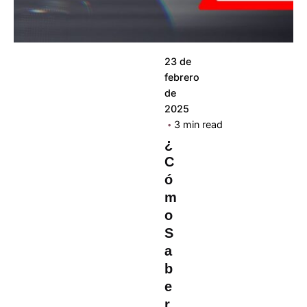
23 de
febrero
de
2025
3 min read
¿
C
ó
m
o
S
a
b
e
r