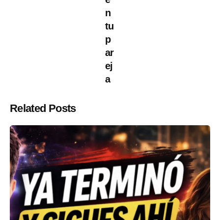
n
tu
p
ar
ej
a
Related Posts
Posted by
ABC