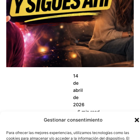
Psicólogos
14
de
abril
de
2026
6 min read
Gestionar consentimiento
7
s
Para ofrecer las mejores experiencias, utilizamos tecnologías como las
e
cookies para almacenar y/o acceder a la información del dispositivo. El