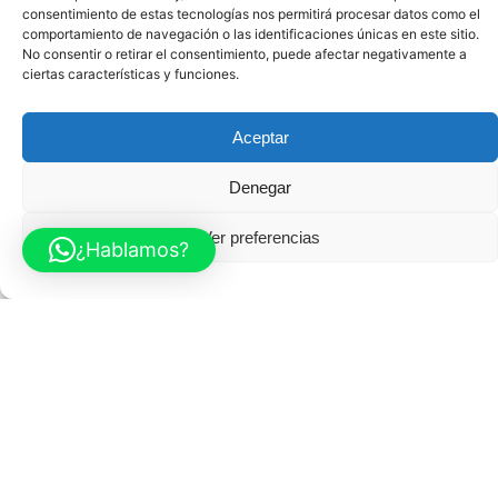
ñ
consentimiento de estas tecnologías nos permitirá procesar datos como el
comportamiento de navegación o las identificaciones únicas en este sitio.
a
No consentir o retirar el consentimiento, puede afectar negativamente a
l
ciertas características y funciones.
e
s
Aceptar
d
Denegar
e
q
Ver preferencias
u
¿Hablamos?
e
t
u
r
e
l
a
c