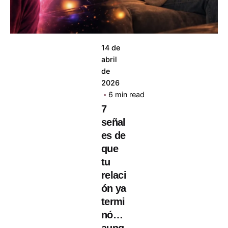
14 de
abril
de
2026
6 min read
7
señal
es de
que
tu
relaci
ón ya
termi
nó…
aunq