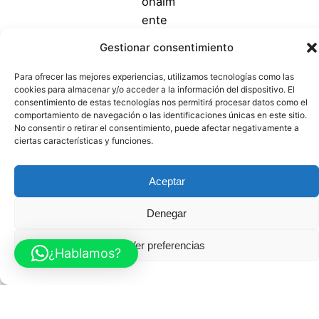
onalm
ente
aunqu
Gestionar consentimiento
e
sigáis
Para ofrecer las mejores experiencias, utilizamos tecnologías como las
cookies para almacenar y/o acceder a la información del dispositivo. El
juntos
consentimiento de estas tecnologías nos permitirá procesar datos como el
. En
comportamiento de navegación o las identificaciones únicas en este sitio.
No consentir o retirar el consentimiento, puede afectar negativamente a
este
ciertas características y funciones.
artícul
o te
Aceptar
ayudo
a
Denegar
recon
ocer
Ver preferencias
¿Hablamos?
las
señal
es
clave,