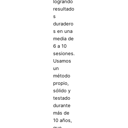
logrando
resultado
s
duradero
s en una
media de
6 a 10
sesiones.
Usamos
un
método
propio,
sólido y
testado
durante
más de
10 años,
que