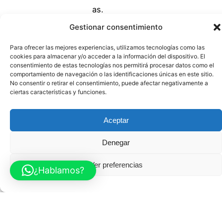
as.
Comprué
Gestionar consentimiento
balo tú
mismo:
Para ofrecer las mejores experiencias, utilizamos tecnologías como las
cookies para almacenar y/o acceder a la información del dispositivo. El
tenemos
consentimiento de estas tecnologías nos permitirá procesar datos como el
casi 200
comportamiento de navegación o las identificaciones únicas en este sitio.
No consentir o retirar el consentimiento, puede afectar negativamente a
reseñas
ciertas características y funciones.
de 5
estrellas
Aceptar
en
Google.
Denegar
Mándame
Ver preferencias
¿Hablamos?
un
WhatsAp
p y
cuéntam