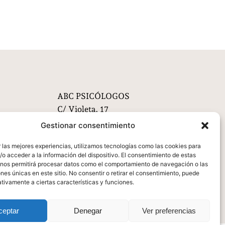
ABC PSICÓLOGOS
C/ Violeta, 17
28933 Móstoles, Madrid
Gestionar consentimiento
696 41 28 81
 las mejores experiencias, utilizamos tecnologías como las cookies para
info@abcpsicologos.com
o acceder a la información del dispositivo. El consentimiento de estas
 nos permitirá procesar datos como el comportamiento de navegación o las
ones únicas en este sitio. No consentir o retirar el consentimiento, puede
tivamente a ciertas características y funciones.
ceptar
Denegar
Ver preferencias