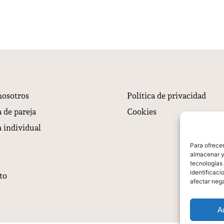
nosotros
Política de privacidad
 de pareja
Cookies
 individual
Para ofrecer
almacenar y/
tecnologías
identificaci
to
afectar nega
A