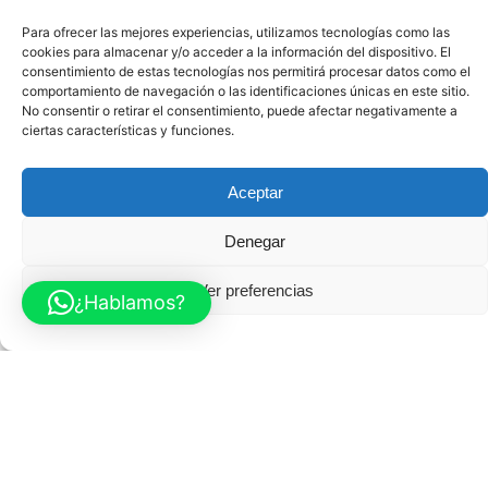
Para ofrecer las mejores experiencias, utilizamos tecnologías como las
20 de abril de 2020
3 min read
cookies para almacenar y/o acceder a la información del dispositivo. El
consentimiento de estas tecnologías nos permitirá procesar datos como el
Cómo acabar con los celos y
comportamiento de navegación o las identificaciones únicas en este sitio.
la ansiedad
No consentir o retirar el consentimiento, puede afectar negativamente a
ciertas características y funciones.
Si tú o tu pareja alguna vez
habeis sufrido por Celos
Aceptar
este VIDEO te interesa...
Denegar
Actualidad
Ver preferencias
Read More
¿Hablamos?
1