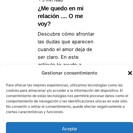
¿Me quedo en mi
relación .... O me
voy?
Descubre cómo afrontar
las dudas que aparecen
cuando el amor deja de
ser claro. En este
artículo te ayudo a
poner palabras a lo que
Gestionar consentimiento
sientes, diferenciar
Para ofrecer las mejores experiencias, utilizamos tecnologías como las
entre amor y
cookies para almacenar y/o acceder a la información del dispositivo. El
dependencia, recuperar
consentimiento de estas tecnologías nos permitirá procesar datos como el
comportamiento de navegación o las identificaciones únicas en este sitio.
la confianza en tus
No consentir o retirar el consentimiento, puede afectar negativamente a
decisiones y encontrar
ciertas características y funciones.
claridad cuando el
bloqueo emocional te
Aceptar