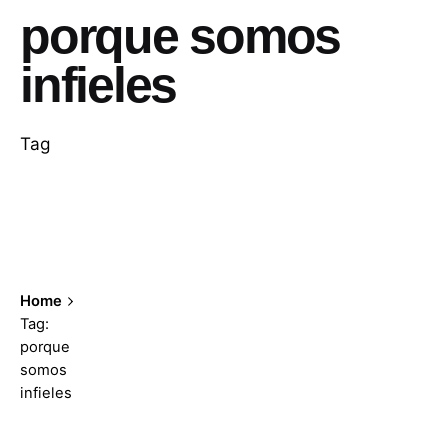
porque somos
infieles
Tag
Home
Tag:
porque
somos
infieles